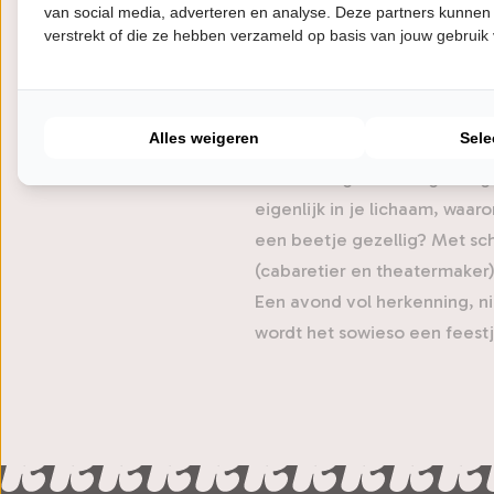
van social media, adverteren en analyse. Deze partners kunnen
Over De Gi
verstrekt of die ze hebben verzameld op basis van jouw gebruik
Na het succes van hun podca
Alles weigeren
Sele
binnenstormde – trekken Vivi
voorstelling. In deze geest
eigenlijk in je lichaam, wa
een beetje gezellig? Met sch
(cabaretier en theatermaker)
Een avond vol herkenning, n
wordt het sowieso een feestj