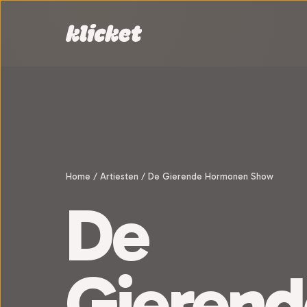
Sla navigatie over
Home
/
Artiesten
/
De Gierende Hormonen Show
De
Gierend