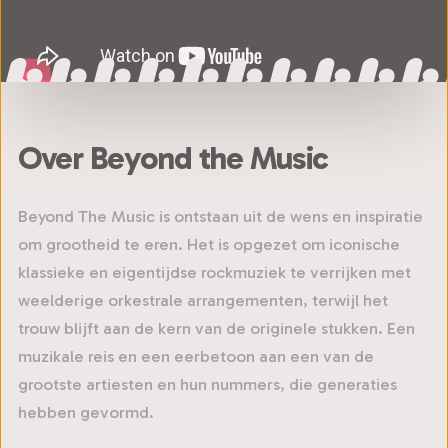
Over Beyond the Music
Beyond The Music is ontstaan uit de wens en inspiratie
om grootheid te eren. Het is opgezet om iconische
klassieke en eigentijdse rockmuziek te verrijken met
weelderige orkestrale arrangementen, terwijl het
trouw blijft aan de kern van de originele stukken. Een
muzikale reis en een eerbetoon aan een van de
grootste artiesten en hun nummers, die generaties
hebben gevormd.