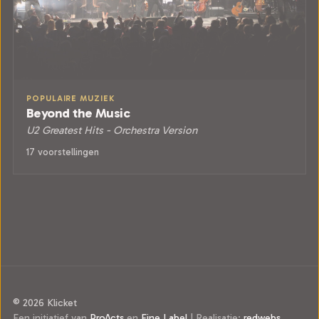
POPULAIRE MUZIEK
Beyond the Music
U2 Greatest Hits - Orchestra Version
17 voorstellingen
© 2026 Klicket
Een initiatief van
ProActs
en
Fine Label
|
Realisatie:
redwebs