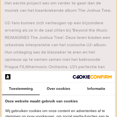
Het eerste project was om verder te gaan dan de
muziek van het baanbrekende album The Joshua Tree.
U2-fans kunnen zich verheugen op een bijzondere
ervaring als ze in de zaal zitten bij 'Beyond the Music
REIMAGINES The Joshua Tree'. Deze Ieren bieden een
orkestrale interpretatie van het iconische U2-album.
Hun uitdaging was de klassieker te eren en het
opnieuw op te nemen samen met het bekroonde
Prague FILMharmonic Orchestra. U2’s perfectie kan
niet verbeterd worden. Al slaagt Beyond the Music er
wel in net dat stapje verder te gaan en de klassiekers
van dit album met waarde voor het voetlicht te
Toestemming
Over cookies
Informatie
brengen.
Deze website maakt gebruik van cookies
=== De Heinoos (post_id 11329) ===
Wij gebruiken cookies om onze content en advertenties af te
In dampende tenten en hossende menigtes, stampen
stemmen op jouw voorkeuren, om social media-functies aan te