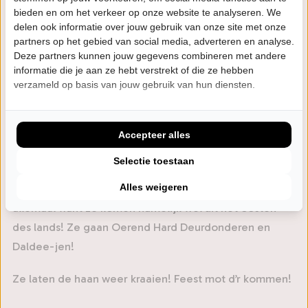
bieden en om het verkeer op onze website te analyseren. We
de Heinoos de planken uit de vloer met een mix van
delen ook informatie over jouw gebruik van onze site met onze
eigen nummers en de beste krakers van oervader
partners op het gebied van social media, adverteren en analyse.
Normaal. De Heinoos staan garant voor een fikse
Deze partners kunnen jouw gegevens combineren met andere
informatie die je aan ze hebt verstrekt of die ze hebben
portie rock ’n roll, een griezelige baromzet en een
verzameld op basis van jouw gebruik van hun diensten.
schorre strot! Sinds het millenniumjaar 2000 denderen
de mannen van de Heinoos als een diesellocomotief
langs dorpsfeesten, zalen en festivals door alle
Accepteer alles
hoeken van Nederland. Ze komen niet uit Heino en ze
Selectie toestaan
hebben al helemaal geen kloten te maken met het
perkamenten Duitse mirakel. Machtig verwarrend
Alles weigeren
allemaal want ze komen namelijk wel uit het oosten
des lands! Ze gaan Oerend Hard Deurdonderen en
Daldee-jen!
Ze laten de haan weer kraaien! Feest mot d’r kommen!