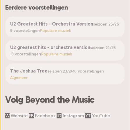
Eerdere voorstellingen
U2 Greatest Hits - Orchestra Version
seizoen 25/26
9 voorstellingen
Populaire muziek
U2 greatest hits - orchestra version
seizoen 24/25
13 voorstellingen
Populaire muziek
The Joshua Tree
seizoen 23/24
16 voorstellingen
Algemeen
Volg Beyond the Music
W
Website
FB
Facebook
IG
Instagram
YT
YouTube