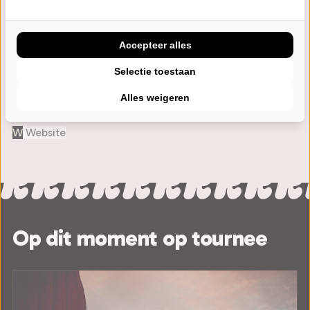
Eerdere voorstellingen
Paraat
seizoen 24/25
22 voorstellingen
Cabaret
Accepteer alles
Selectie toestaan
Volg Marco Lopes
Alles weigeren
W
Website
Op dit moment op tournee