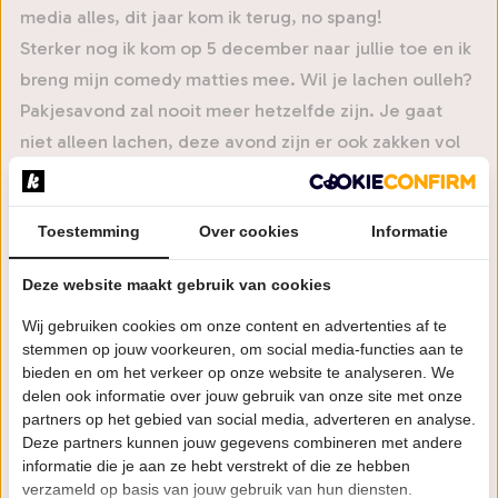
media alles, dit jaar kom ik terug, no spang!
Sterker nog ik kom op 5 december naar jullie toe en ik
breng mijn comedy matties mee. Wil je lachen oulleh?
Pakjesavond zal nooit meer hetzelfde zijn. Je gaat
niet alleen lachen, deze avond zijn er ook zakken vol
cadeau’s, verse pepernoten en zwart geld.
Als je denkt wajow, daar wil ik bij zijn, stop met lezen
Toestemming
Over cookies
Informatie
en begin je kaarten te kopen a mattie. Tijd is doekoe,
Deze website maakt gebruik van cookies
trek izjen gekke patta’s aan en ik zie je 5 december
daar!
Wij gebruiken cookies om onze content en advertenties af te
stemmen op jouw voorkeuren, om social media-functies aan te
Peace!
bieden en om het verkeer op onze website te analyseren. We
delen ook informatie over jouw gebruik van onze site met onze
partners op het gebied van social media, adverteren en analyse.
Piet
Deze partners kunnen jouw gegevens combineren met andere
informatie die je aan ze hebt verstrekt of die ze hebben
verzameld op basis van jouw gebruik van hun diensten.