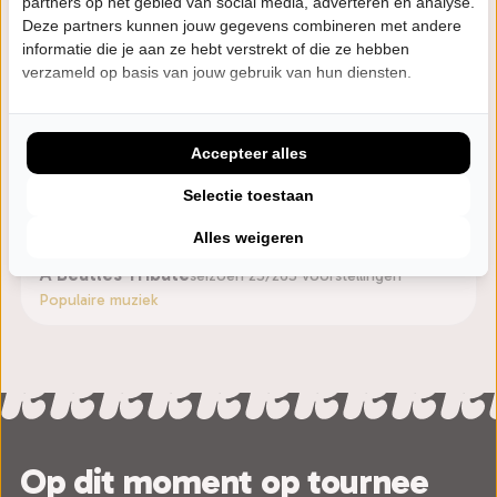
partners op het gebied van social media, adverteren en analyse.
iconische nummers uit de late jaren ’60.
Deze partners kunnen jouw gegevens combineren met andere
informatie die je aan ze hebt verstrekt of die ze hebben
De band wordt versterkt door bassist en leadzanger
verzameld op basis van jouw gebruik van hun diensten.
Ernie Mendillo, medeoprichter van de Amerikaanse
rockband The Brandos.
Accepteer alles
Selectie toestaan
Eerdere voorstellingen
Alles weigeren
A Beatles Tribute
seizoen 25/26
5 voorstellingen
Populaire muziek
Op dit moment op tournee