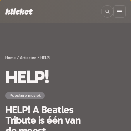
Sla navigatie over
Home
/
Artiesten
/
HELP!
HELP!
Populaire muziek
HELP! A Beatles
Tribute is één van
de meest