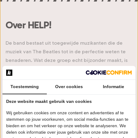
Over HELP!
De band bestaat uit toegewijde muzikanten die de
muziek van The Beatles tot in de perfectie weten te
benaderen. Wat deze groep echt bijzonder maakt, is
hun ongeëvenaarde oog voor detail.
Met authentieke kostuums en de kenmerkende
Toestemming
Over cookies
Informatie
instrumenten brengt HELP! de legendarische tijden
van The Beatles tot leven. Klassiekers zoals ‘Can’t Buy
Deze website maakt gebruik van cookies
Me Love’, ‘Yesterday’, ‘She Loves You’, ‘I Want to Hold
Wij gebruiken cookies om onze content en advertenties af te
Your Hand’, ‘Here Comes the Sun’, ‘Let It Be’ en ‘Hey
stemmen op jouw voorkeuren, om social media-functies aan te
bieden en om het verkeer op onze website te analyseren. We
Jude’ ontbreken uiteraard niet. Het repertoire omvat
delen ook informatie over jouw gebruik van onze site met onze
zowel de energieke hits uit hun beginjaren als de