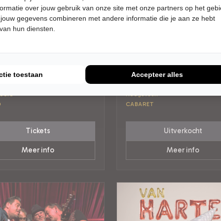
ormatie over jouw gebruik van onze site met onze partners op het geb
 jouw gegevens combineren met andere informatie die je aan ze hebt
 van hun diensten.
AG 5 FEBRUARI 2027 • 19:00
VRIJDAG 5 FEBRUARI 2027 • 20
UUR
en Kazàn
Esther van der Voort
ctie toestaan
Accepteer alles
an!
Mama is Boos
er 't Voorhuys
De Tamboer
oord
Hoogeveen
D
CABARET
Tickets
Uitverkocht
Meer info
Meer info