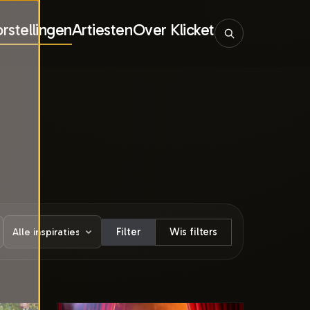
rstellingen
Artiesten
Over Klicket
Filter
Wis filters