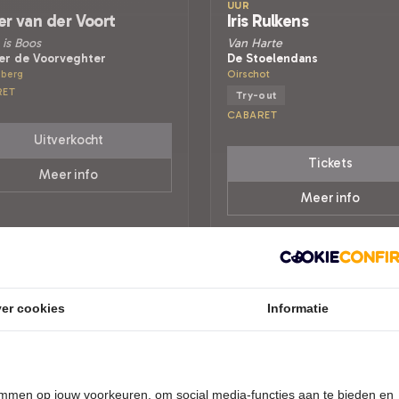
UUR
er van der Voort
Iris Rulkens
is Boos
Van Harte
er de Voorveghter
De Stoelendans
berg
Oirschot
RET
Try-out
CABARET
Uitverkocht
Tickets
Meer info
Meer info
er cookies
Informatie
temmen op jouw voorkeuren, om social media-functies aan te bieden en