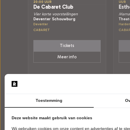
20:00 UUR
UUR
De Cabaret Club
Esth
Vier korte voorstellingen
Mama 
Deventer Schouwburg
Theat
Deventer
Harden
CABARET
CABA
Tickets
Meer info
Toestemming
Ov
Deze website maakt gebruik van cookies
Wij gebruiken cookies om onze content en advertenties af te s