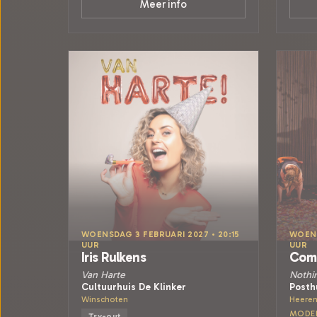
Meer info
WOENSDAG 3 FEBRUARI 2027 • 20:15
WOENS
UUR
UUR
Iris Rulkens
Comp
Van Harte
Nothin
Cultuurhuis De Klinker
Posth
Winschoten
Heere
MODE
Try-out