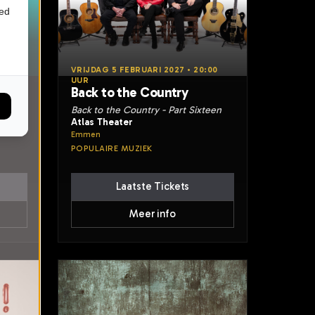
ied
:00
VRIJDAG 5 FEBRUARI 2027 • 20:00
UUR
Back to the Country
Back to the Country - Part Sixteen
Atlas Theater
Emmen
POPULAIRE MUZIEK
Laatste Tickets
Meer info