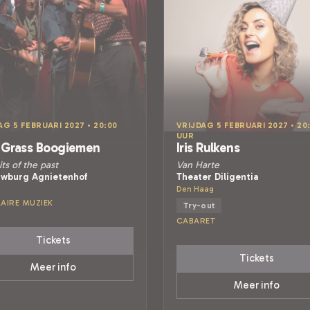
AG 5 FEBRUARI 2027 • 20:00
VRIJDAG 5 FEBRUARI 2027 • 20:
UUR
 Grass Boogiemen
Iris Rulkens
its of the past
Van Harte
wburg Agnietenhof
Theater Diligentia
Den Haag
AIRE MUZIEK
Try-out
CABARET
Tickets
Tickets
Meer info
Meer info