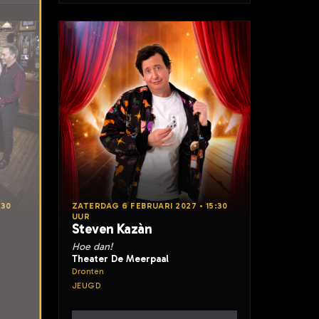
:30
ZATERDAG 6 FEBRUARI 2027 • 15:30
UUR
Steven Kazàn
Hoe dan!
Theater De Meerpaal
Dronten
JEUGD