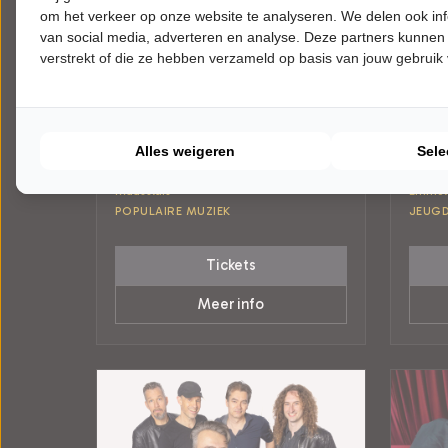
om het verkeer op onze website te analyseren. We delen ook inf
van social media, adverteren en analyse. Deze partners kunnen
verstrekt of die ze hebben verzameld op basis van jouw gebruik
DONDERDAG 4 FEBRUARI 2027 • 20:15
VRIJD
UUR
UUR
70s unplugged
Stev
Alles weigeren
Sele
Rumours, 50th Anniversary
Hoe d
Theater Koningshof
Theat
Maassluis
Emmel
POPULAIRE MUZIEK
JEUG
Tickets
Meer info