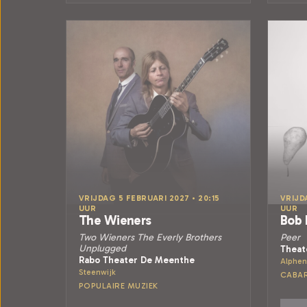
VRIJDAG 5 FEBRUARI 2027 • 20:15
VRIJD
UUR
UUR
The Wieners
Bob
Two Wieners The Everly Brothers
Peer
Unplugged
Theat
Rabo Theater De Meenthe
Alphen
Steenwijk
CABA
POPULAIRE MUZIEK