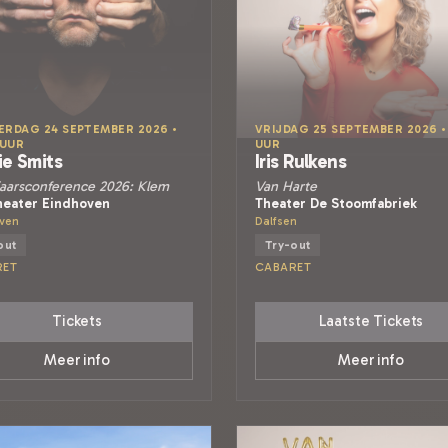
RDAG 24 SEPTEMBER 2026 •
VRIJDAG 25 SEPTEMBER 2026 •
 UUR
UUR
ie Smits
Iris Rulkens
aarsconference 2026: Klem
Van Harte
heater Eindhoven
Theater De Stoomfabriek
ven
Dalfsen
out
Try-out
RET
CABARET
Tickets
Laatste Tickets
Meer info
Meer info