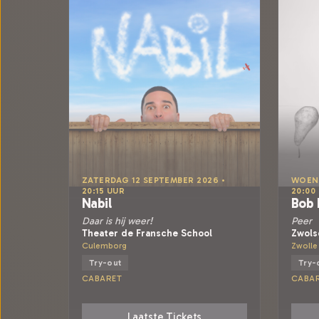
ZATERDAG 12 SEPTEMBER 2026 •
WOENS
20:15 UUR
20:00
Nabil
Bob
Daar is hij weer!
Peer
Theater de Fransche School
Zwols
Culemborg
Zwolle
Try-out
Try-
CABARET
CABA
Laatste Tickets