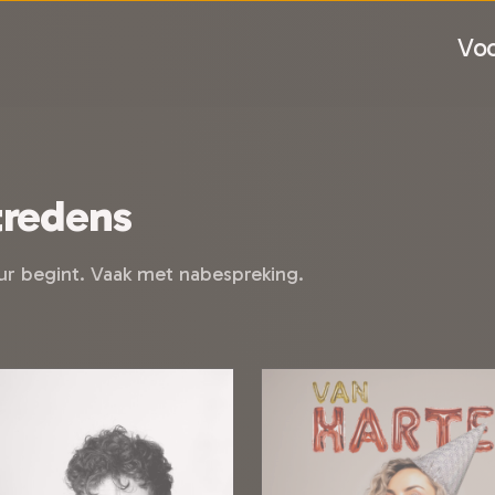
Voo
tredens
our begint. Vaak met nabespreking.