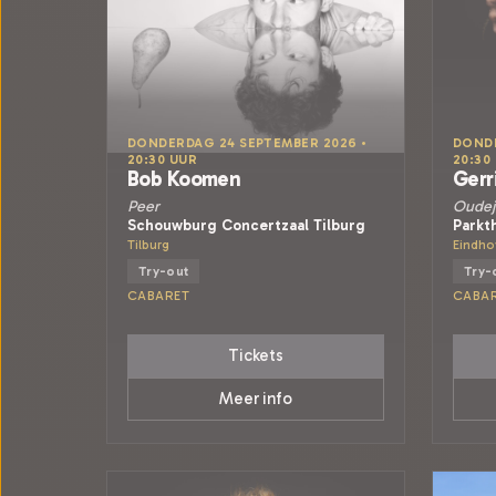
DONDERDAG 24 SEPTEMBER 2026 •
DONDE
20:30 UUR
20:30
Bob Koomen
Gerr
Peer
Oudej
Schouwburg Concertzaal Tilburg
Parkt
Tilburg
Eindho
Try-out
Try-
CABARET
CABA
Tickets
Meer info