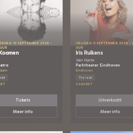
RDAG 10 SEPTEMBER 2026 •
VRIJDAG 11 SEPTEMBER 2026 • 
 UUR
UUR
 Koomen
Iris Rulkens
Van Harte
eatro
Parktheater Eindhoven
ndam
Eindhoven
out
Try-out
RET
CABARET
Tickets
Uitverkocht
Meer info
Meer info