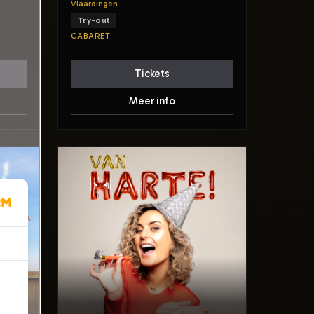
Vlaardingen
Try-out
CABARET
Tickets
Meer info