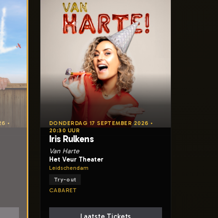
6 •
DONDERDAG 17 SEPTEMBER 2026 •
20:30 UUR
Iris Rulkens
Van Harte
Het Veur Theater
Leidschendam
Try-out
CABARET
Laatste Tickets