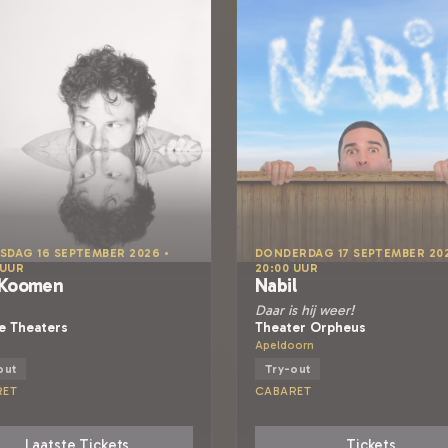
DAG 16 SEPTEMBER 2026 •
DONDERDAG 17 SEPTEMBER 202
 UUR
20:00 UUR
 Koomen
Nabil
Daar is hij weer!
e Theaters
Theater Orpheus
Apeldoorn
out
Try-out
RET
CABARET
Laatste Tickets
Tickets