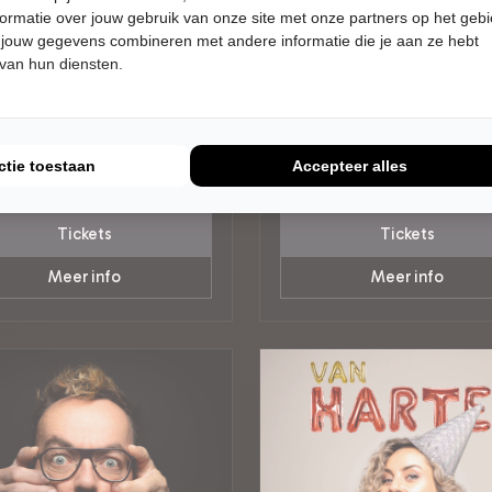
ormatie over jouw gebruik van onze site met onze partners op het geb
DAG 19 SEPTEMBER 2026 •
WOENSDAG 23 SEPTEMBER 202
 jouw gegevens combineren met andere informatie die je aan ze hebt
 UUR
20:15 UUR
l
Nabil
 van hun diensten.
s hij weer!
Daar is hij weer!
er de KunstGreep
Theater Hof 88
aan
Almelo
out
Try-out
ctie toestaan
Accepteer alles
RET
CABARET
Tickets
Tickets
Meer info
Meer info