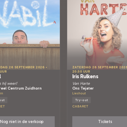
DAG 26 SEPTEMBER 2026 •
ZATERDAG 26 SEPTEMBER 2026
 UUR
20:30 UUR
l
Iris Rulkens
s hij weer!
Van Harte
reel Centrum Zuidhorn
Ons Tejater
rn
Lieshout
out
Try-out
RET
CABARET
Nog niet in de verkoop
Tickets