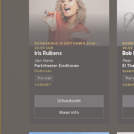
DONDERDAG 10 SEPTEMBER 2026 •
DONDE
20:30 UUR
20:30
Iris Rulkens
Bob
Van Harte
Peer
Parktheater Eindhoven
El Th
Eindhoven
Spaar
Try-out
Try-
CABARET
CABA
Uitverkocht
Meer info