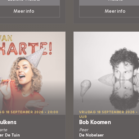
Meer info
Meer info
AG 18 SEPTEMBER 2026 • 20:00
VRIJDAG 18 SEPTEMBER 2026 • 
UUR
Rulkens
Bob Koomen
arte
Peer
er De Tuin
De Nobelaer