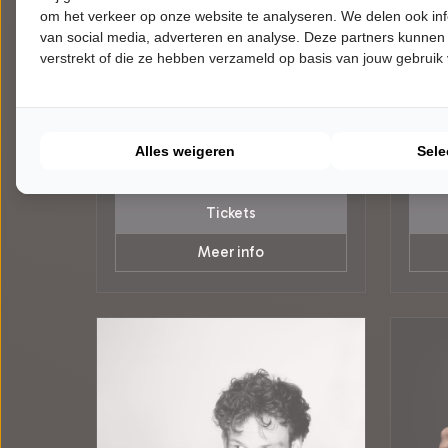
om het verkeer op onze website te analyseren. We delen ook inf
ZATERDAG 19 SEPTEMBER 2026 •
ZATER
van social media, adverteren en analyse. Deze partners kunnen
20:00 UUR
20:30
Bob Koomen
Nabi
verstrekt of die ze hebben verzameld op basis van jouw gebruik
Peer
Daar i
De Tuyter
Theat
Krimpen aan den IJssel
Oostz
Try-out
Try-
Alles weigeren
Sele
CABARET
CABA
Tickets
Meer info