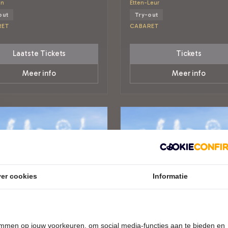
en
Etten-Leur
out
Try-out
RET
CABARET
Laatste Tickets
Tickets
Meer info
Meer info
er cookies
Informatie
temmen op jouw voorkeuren, om social media-functies aan te bieden en