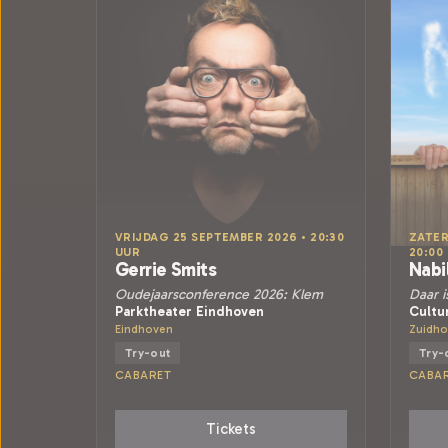
VRIJDAG 25 SEPTEMBER 2026 • 20:30
ZATER
UUR
20:00
Gerrie Smits
Nabi
Oudejaarsconference 2026: Klem
Daar i
Parktheater Eindhoven
Cultu
Eindhoven
Zuidho
Try-out
Try-
CABARET
CABA
Tickets