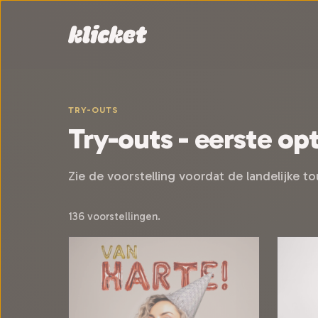
Sla navigatie over
TRY-OUTS
Try-outs - eerste op
Zie de voorstelling voordat de landelijke t
136 voorstellingen.