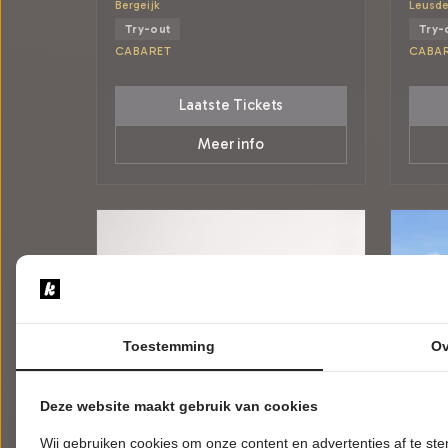
Bergeijk
Leusd
Try-out
Try-
CABARET
CABA
Laatste Tickets
Meer info
Toestemming
Ov
Deze website maakt gebruik van cookies
Wij gebruiken cookies om onze content en advertenties af te s