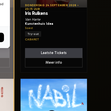
ied
6 •
DONDERDAG 24 SEPTEMBER 2026 •
20:15 UUR
Iris Rulkens
Van Harte
Kunstenhuis Idea
Soest
Try-out
CABARET
Laatste Tickets
Meer info