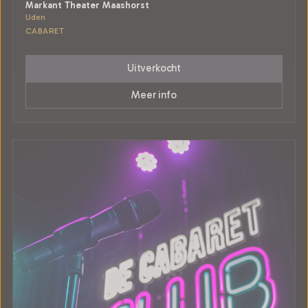
Markant Theater Maashorst
Uden
CABARET
Uitverkocht
Meer info