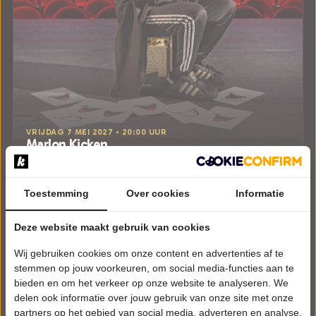
VRIJDAG 7 MEI 2027 • 20:00 UUR
Marlon Kicken
Maestro
De Reggehof
Goor
Toestemming
Over cookies
Informatie
CABARET
Deze website maakt gebruik van cookies
Tickets
Wij gebruiken cookies om onze content en advertenties af te
Meer info
stemmen op jouw voorkeuren, om social media-functies aan te
bieden en om het verkeer op onze website te analyseren. We
delen ook informatie over jouw gebruik van onze site met onze
partners op het gebied van social media, adverteren en analyse.