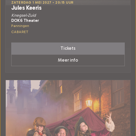
ZATERDAG 1 MEI 2027 • 20:15 UUR
Jules Keeris
Knegsel-Zuid
DOK6 Theater
Panningen
CABARET
Tickets
Meer info