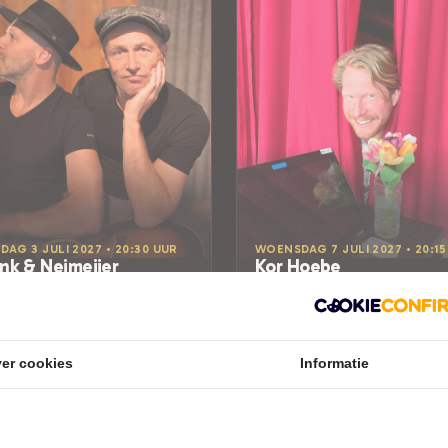
DAG 3 JULI 2027 • 20:30 UUR
WOENSDAG 7 JULI 2027 • 20:15
ink & Neimeijer
Kor Hoebe
menselijks is ons vreemd
Korrelatie
uchttheater Nijverdal
Leidse Schouwburg en
Stadsgehoorzaal
al
Leiden
KTHEATER
er cookies
Informatie
Try-out
CABARET
7-05-2026 in de verkoop
Meer info
Tickets