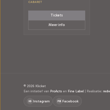
CABARET
Tickets
Meer info
© 2026 Klicket
Een initiatief van
ProActs
en
Fine Label
|
Realisatie:
red
Instagram
Facebook
IG
FB