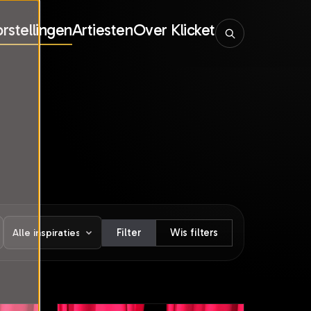
rstellingen
Artiesten
Over Klicket
Filter
Wis filters