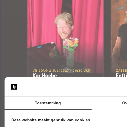
VRIJDAG 2 JULI 2027 • 20:30 UUR
ZATER
Kor Hoebe
Eeft
Korrelatie
Niets 
ZINiN Theater
Openl
Nijverdal
Nijverd
CABARET
MUZIE
Toestemming
Ov
Tickets
2
Deze website maakt gebruik van cookies
Meer info