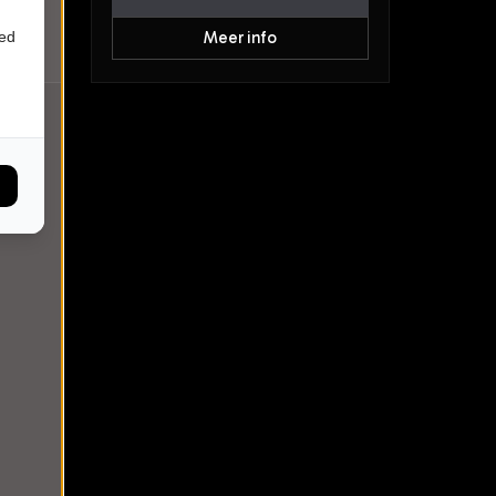
ied
Meer info