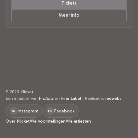
Tickets
Meer info
© 2026 Klicket
Een initiatief van
ProActs
en
Fine Label
|
Realisatie:
redwebs
Instagram
Facebook
IG
FB
Over Klicket
Alle voorstellingen
Alle artiesten