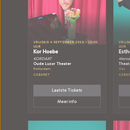
VRIJDAG 4 SEPTEMBER 2026 • 20:00
VRIJD
UUR
UUR
Kor Hoebe
Esth
KORDAAT
Mama 
Oude Luxor Theater
Theat
Rotterdam
Oss
CABARET
CABA
Laatste Tickets
Meer info