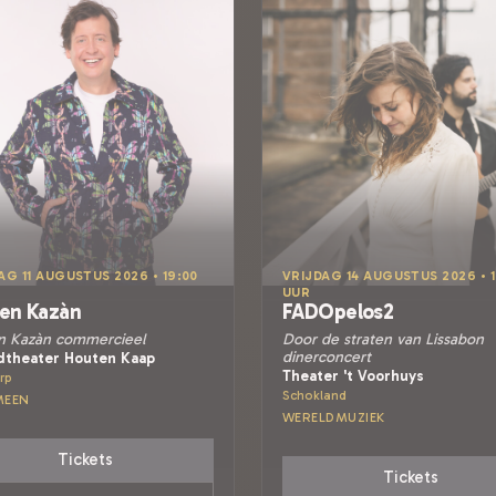
AG 11 AUGUSTUS 2026 • 19:00
VRIJDAG 14 AUGUSTUS 2026 • 1
UUR
en Kazàn
FADOpelos2
n Kazàn commercieel
Door de straten van Lissabon
dinerconcert
dtheater Houten Kaap
Theater 't Voorhuys
rp
Schokland
MEEN
WERELDMUZIEK
Tickets
Tickets