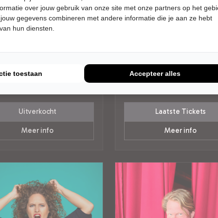
ormatie over jouw gebruik van onze site met onze partners op het geb
 jouw gegevens combineren met andere informatie die je aan ze hebt
 van hun diensten.
DAG 2 SEPTEMBER 2026 •
DONDERDAG 3 SEPTEMBER 202
 UUR
20:00 UUR
Hoebe
Kor Hoebe
AAT
KORDAAT
ar Theater
Oude Luxor Theater
ctie toestaan
Accepteer alles
rdam
Rotterdam
RET
CABARET
Uitverkocht
Laatste Tickets
Meer info
Meer info