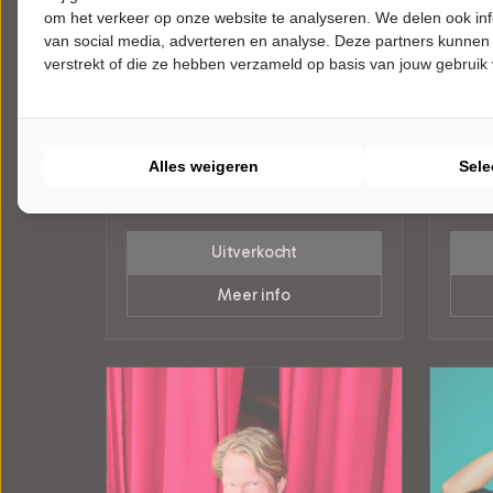
om het verkeer op onze website te analyseren. We delen ook inf
van social media, adverteren en analyse. Deze partners kunnen
verstrekt of die ze hebben verzameld op basis van jouw gebruik
DINSDAG 1 SEPTEMBER 2026 • 20:00
WOENS
UUR
20:00
Kor Hoebe
Kor 
KORDAAT
KORD
DeLaMar Theater
DeLaM
Alles weigeren
Sele
Amsterdam
Amste
CABARET
CABA
Uitverkocht
Meer info