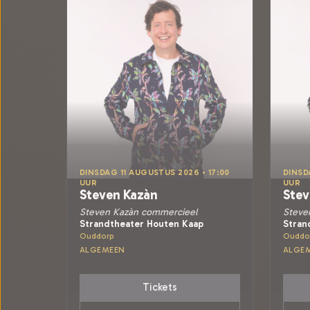
DINSDAG 11 AUGUSTUS 2026 • 17:00
DINSD
UUR
UUR
Steven Kazàn
Stev
Steven Kazàn commercieel
Steve
Strandtheater Houten Kaap
Stran
Ouddorp
Ouddo
ALGEMEEN
ALGE
Tickets