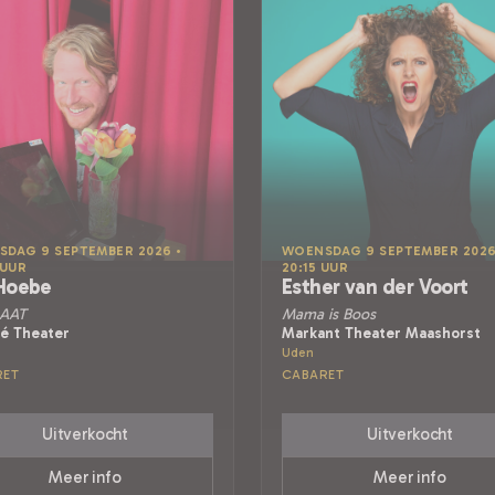
DAG 9 SEPTEMBER 2026 •
WOENSDAG 9 SEPTEMBER 2026
 UUR
20:15 UUR
Hoebe
Esther van der Voort
AAT
Mama is Boos
é Theater
Markant Theater Maashorst
Uden
RET
CABARET
Uitverkocht
Uitverkocht
Meer info
Meer info