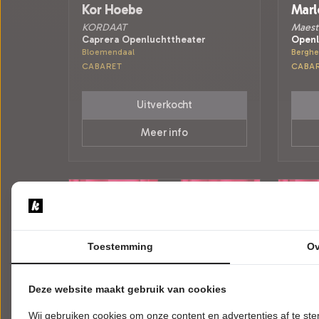
Kor Hoebe
Marl
KORDAAT
Maest
Caprera Openluchttheater
Openl
Bloemendaal
Bergh
CABARET
CABA
Uitverkocht
Meer info
Toestemming
Ov
Deze website maakt gebruik van cookies
Wij gebruiken cookies om onze content en advertenties af te s