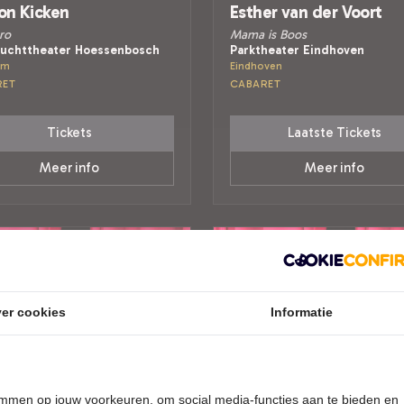
on Kicken
Esther van der Voort
ro
Mama is Boos
uchttheater Hoessenbosch
Parktheater Eindhoven
em
Eindhoven
RET
CABARET
Tickets
Laatste Tickets
Meer info
Meer info
er cookies
Informatie
temmen op jouw voorkeuren, om social media-functies aan te bieden en