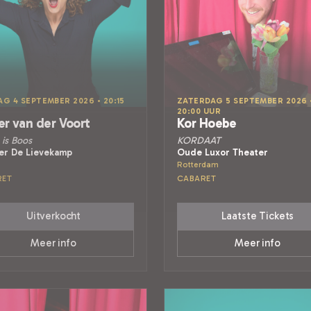
AG 4 SEPTEMBER 2026 • 20:15
ZATERDAG 5 SEPTEMBER 2026 
20:00 UUR
er van der Voort
Kor Hoebe
is Boos
KORDAAT
er De Lievekamp
Oude Luxor Theater
Rotterdam
RET
CABARET
Uitverkocht
Laatste Tickets
Meer info
Meer info