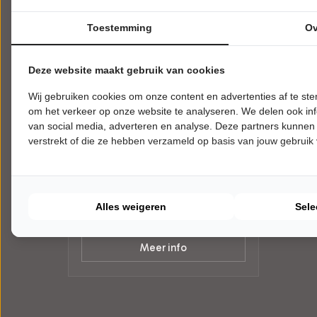
Toestemming
Ov
Deze website maakt gebruik van cookies
Wij gebruiken cookies om onze content en advertenties af te s
DINSDAG 13 OKTOBER 2026 • 20:00
om het verkeer op onze website te analyseren. We delen ook inf
UUR
Esther van der Voort
van social media, adverteren en analyse. Deze partners kunnen
verstrekt of die ze hebben verzameld op basis van jouw gebruik
Mama is Boos
AFAS Circustheater
Scheveningen
CABARET
Alles weigeren
Sele
Tickets
Meer info