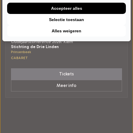
Accepteer alles
Selectie toestaan
VRIJDAG 9 OKTOBER 2026 • 20:15 UUR
Alles weigeren
Gerrie Smits
Oudejaarsconference 2026: Klem
Stichting de Drie Linden
Prinsenbeek
CABARET
Tickets
Meer info