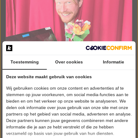
Toestemming
Over cookies
Informatie
VRIJDAG 21 AUGUSTUS 2026 • 20:15 UUR
Deze website maakt gebruik van cookies
Kor Hoebe
Wij gebruiken cookies om onze content en advertenties af te
KORDAAT
Meervaart
stemmen op jouw voorkeuren, om social media-functies aan te
Amsterdam
bieden en om het verkeer op onze website te analyseren. We
CABARET
delen ook informatie over jouw gebruik van onze site met onze
partners op het gebied van social media, adverteren en analyse.
Deze partners kunnen jouw gegevens combineren met andere
Tickets
informatie die je aan ze hebt verstrekt of die ze hebben
verzameld op basis van jouw gebruik van hun diensten.
Meer info