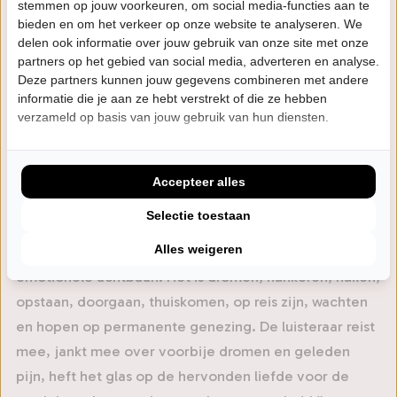
keer op Torhout Werchter optrad en toerde als
stemmen op jouw voorkeuren, om social media-functies aan te
bieden en om het verkeer op onze website te analyseren. We
voorprogramma van Counting Crows. In 2004 ging
delen ook informatie over jouw gebruik van onze site met onze
Jasper solo en had met ‘Life on Mars’ een monsterhit
partners op het gebied van social media, adverteren en analyse.
in België, waar hij zes weken op nummer 1 stond in de
Deze partners kunnen jouw gegevens combineren met andere
informatie die je aan ze hebt verstrekt of die ze hebben
hitlijsten. En toen sloeg het noodlot toe: hij kreeg een
verzameld op basis van jouw gebruik van hun diensten.
ziekte die extreme vermoeidheid veroorzaakt.
Sindsdien kent zijn muziekcarrière vele ups en downs,
maar met het album ‘The Healing’ lijkt de weg naar
Accepteer alles
boven weer helemaal ingeslagen. Mooier dan de
Selectie toestaan
recensent van Maxazine kunnen we het eigenlijk niet
Alles weigeren
zeggen: ‘The Healing’ is niets minder dan een
emotionele achtbaan. Het is dromen, hunkeren, huilen,
opstaan, doorgaan, thuiskomen, op reis zijn, wachten
en hopen op permanente genezing. De luisteraar reist
mee, jankt mee over voorbije dromen en geleden
pijn, heft het glas op de hervonden liefde voor de