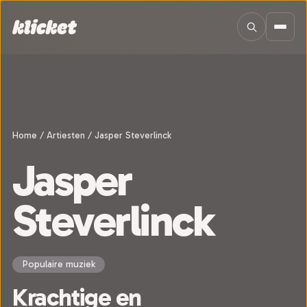
Sla navigatie over
Home
/
Artiesten
/
Jasper Steverlinck
Jasper
Steverlinck
Populaire muziek
Krachtige en