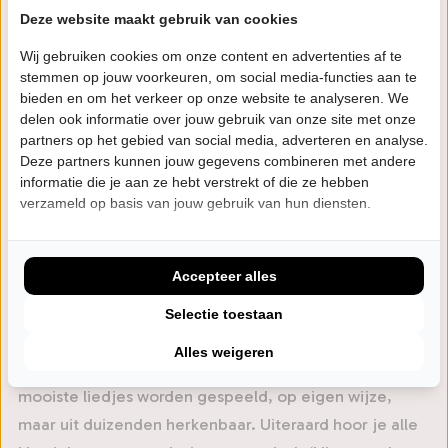
de zanger en acteur twee jaar geleden
Deze website maakt gebruik van cookies
noodgedwongen zijn podiumcarrière aan de wilgen.
Wij gebruiken cookies om onze content en advertenties af te
Maar dat betekent niet dat hij in de vergetelheid zal
stemmen op jouw voorkeuren, om social media-functies aan te
bieden en om het verkeer op onze website te analyseren. We
raken. Zeker niet als het aan Marcel Mulders ligt, die
delen ook informatie over jouw gebruik van onze site met onze
met zijn band in een splinternieuwe theatershow een
partners op het gebied van social media, adverteren en analyse.
liefdevolle ode brengt aan de geliefde zanger.
Deze partners kunnen jouw gegevens combineren met andere
informatie die je aan ze hebt verstrekt of die ze hebben
verzameld op basis van jouw gebruik van hun diensten.
Op een mooie zomeravond in 2021 luisterde zanger
Marcel Mulders naar enkele liedjes van een van
Nederlands grootste artiesten, Rob de Nijs. Hij werd
Accepteer alles
gegrepen door de prachtige melodieën en de
Selectie toestaan
puurheid van de teksten.
Alles weigeren
Puur de Nijs is een theaterconcert, waarin Robs
mooiste liedjes worden gespeeld, op eigen wijze,
maar uit duizenden herkenbaar. Uiteraard hoor je alle