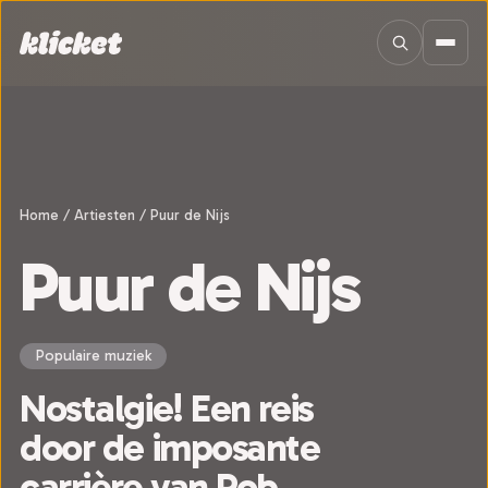
Sla navigatie over
Home
/
Artiesten
/
Puur de Nijs
Puur de Nijs
Populaire muziek
Nostalgie! Een reis
door de imposante
carrière van Rob