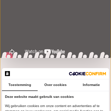
Over 2000 Unplugged
Toestemming
Over cookies
Informatie
2000 Unplugged is het geweldige resultaat van een
Deze website maakt gebruik van cookies
combinatie tussen het beste van MTV Unplugged en
de grootste hits uit de Top2000.
Wij gebruiken cookies om onze content en advertenties af te