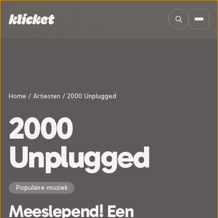
Sla navigatie over
Home
/
Artiesten
/
2000 Unplugged
2000
Unplugged
Populaire muziek
Meeslepend! Een