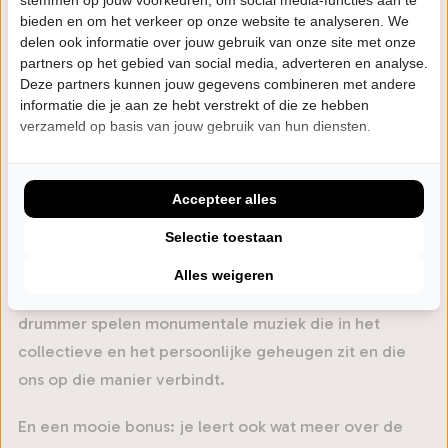
stemmen op jouw voorkeuren, om social media-functies aan te
bieden en om het verkeer op onze website te analyseren. We
Begin jaren ’90 was de tijd van MTV Unplugged waarbij
delen ook informatie over jouw gebruik van onze site met onze
de grootste bands werden uitgedaagd om hun tracks in
partners op het gebied van social media, adverteren en analyse.
een kleine akoestische setting te spelen. Deze
Deze partners kunnen jouw gegevens combineren met andere
informatie die je aan ze hebt verstrekt of die ze hebben
livesessies waren een groot succes evenals de
verzameld op basis van jouw gebruik van hun diensten.
Top2000 op Radio 2.
De vierkoppige band 2000 Unplugged dompelt je in
Accepteer alles
een intieme setting onder in de sfeer van de MTV
Unplugged Sessions en de Top2000, die samen een
Selectie toestaan
staalkaart vormen van de beste nummers die ooit zijn
Alles weigeren
geschreven. Twee gitaristen, een toetsenist en een
drummer spelen monumentale muziek die in het
collectieve en het persoonlijke geheugen zit en die
ons op die manier verbindt.
En een mooie bonus: je leert ook wat meer over de