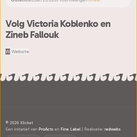
seizoen 25/26
30 voorstellingen
Toneel
Volg Victoria Koblenko en
Zineb Fallouk
W
Website
© 2026 Klicket
Een initiatief van
ProActs
en
Fine Label
|
Realisatie:
redwebs