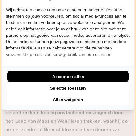
van Herkenning’. Samen met een band in kleine
Wij gebruiken cookies om onze content en advertenties af te
bezetting brengt het duo het beste samen met
stemmen op jouw voorkeuren, om social media-functies aan te
Lennaerts grootste hits.
bieden en om het verkeer op onze website te analyseren. We
delen ook informatie over jouw gebruik van onze site met onze
partners op het gebied van social media, adverteren en analyse.
Lennaert Nijgh (1945-2002) gaf de schijnheiligheid van
Deze partners kunnen jouw gegevens combineren met andere
de heren van fatsoen een flinke draai om de oren door
informatie die je aan ze hebt verstrekt of die ze hebben
het leven van prostituee ‘Malle Babbe’ met woorden
verzameld op basis van jouw gebruik van hun diensten.
prachtig te verbeelden. Rob de Nijs scoorde er een hit
mee in 1975 en het nummer is sinds de eerste editie
Accepteer alles
steevast terug te vinden in de Top 2000. Dat geldt ook
voor ‘Testament’ dat Nijgh op z’n eenentwintigste
Selectie toestaan
schreef. Hierin krijgen familieleden, vrienden en valse
Alles weigeren
idealen er allemaal genadeloos van langs. Maar aan
de andere kant kon hij ons lachend en zingend door
het ‘Land van Maas en Waal’ laten trekken, waar hij de
hemel zonder blikken of blozen liet verkleuren van