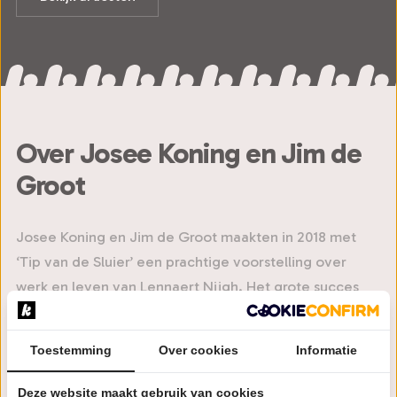
Over Josee Koning en Jim de
Groot
Josee Koning en Jim de Groot maakten in 2018 met
‘Tip van de Sluier’ een prachtige voorstelling over
werk en leven van Lennaert Nijgh. Het grote succes
smaakte naar meer en dat kwam er twee jaar later ook
met de tournee ‘Testament’. Om het drieluik rond een
Toestemming
Over cookies
Informatie
van Nederlands grootste tekstdichters te voltooien
komen ze nu met het derde deel, het ultieme ‘Feest
Deze website maakt gebruik van cookies