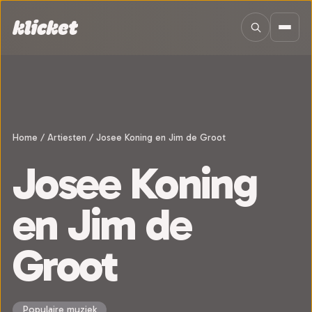
Sla navigatie over
Home
/
Artiesten
/
Josee Koning en Jim de Groot
Josee Koning
en Jim de
Groot
Populaire muziek