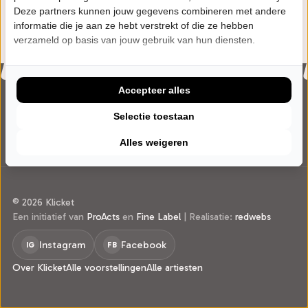
Deze partners kunnen jouw gegevens combineren met andere
W
Website
informatie die je aan ze hebt verstrekt of die ze hebben
verzameld op basis van jouw gebruik van hun diensten.
Accepteer alles
Selectie toestaan
Alles weigeren
© 2026 Klicket
Een initiatief van
ProActs
en
Fine Label
|
Realisatie:
redwebs
Instagram
Facebook
IG
FB
Over Klicket
Alle voorstellingen
Alle artiesten