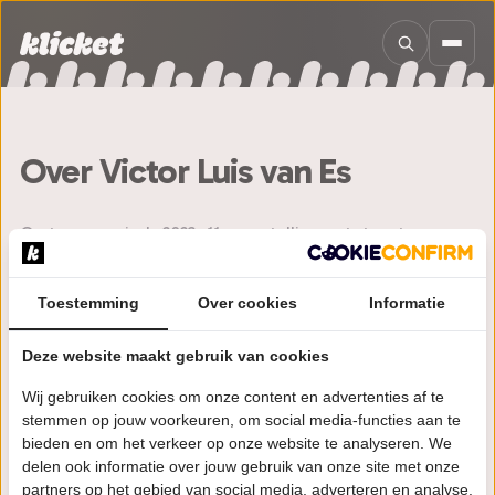
Sla navigatie over
Over Victor Luis van Es
Op tournee sinds 2023. 11 voorstellingen tot nu toe.
Eerdere voorstellingen
Toestemming
Over cookies
Informatie
Deze website maakt gebruik van cookies
De Lachende Derde
seizoen 23/24
11 voorstellingen
Wij gebruiken cookies om onze content en advertenties af te
stemmen op jouw voorkeuren, om social media-functies aan te
bieden en om het verkeer op onze website te analyseren. We
Volg Victor Luis van Es
delen ook informatie over jouw gebruik van onze site met onze
partners op het gebied van social media, adverteren en analyse.