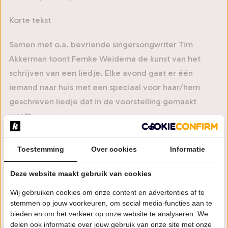
Korte tekst
Samen met o.a. bevriende singersongwriter Tim
Akkerman toont Femke Weidema de kunst van het
schrijven van een liedje. Elke avond gaat er één
iemand naar huis met een speciaal voor haar/hem
geschreven liedje dat in de voorstelling gemaakt
wordt.
Lange tekst
Toestemming
Over cookies
Informatie
Samen met o.a. bevriende singersongwriter Tim
Deze website maakt gebruik van cookies
Akkerman toont Femke Weidema de kunst van het
schrijven van een liedje. Elke avond gaat er één
Wij gebruiken cookies om onze content en advertenties af te
stemmen op jouw voorkeuren, om social media-functies aan te
iemand naar huis met een speciaal voor haar/hem
bieden en om het verkeer op onze website te analyseren. We
geschreven liedje dat in de voorstelling gemaakt
delen ook informatie over jouw gebruik van onze site met onze