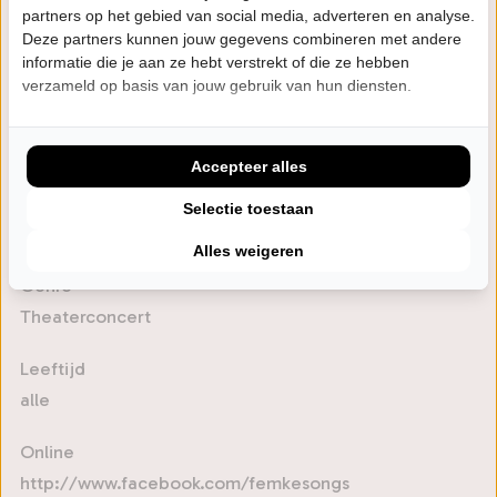
wordt.
partners op het gebied van social media, adverteren en analyse.
Deze partners kunnen jouw gegevens combineren met andere
Een muziekprogramma over de verhalen achter de
informatie die je aan ze hebt verstrekt of die ze hebben
songs door de in Nashville werkende award-winning
verzameld op basis van jouw gebruik van hun diensten.
Femke Weidema. Zij schreef o.a. voor de succesvolle
TV serie Nashville, Stevie Nicks (Fleetwood Mac) en
Accepteer alles
Mary J. Blige. Haar lied – My Song – was te horen in de
succesvolle Amerikaanse TV serie Nashville. Natuurlijk
Selectie toestaan
vertelt ook Tim Akkerman hoe hij zijn hits schrijft.
Alles weigeren
Genre
Theaterconcert
Leeftijd
alle
Online
http://www.facebook.com/femkesongs